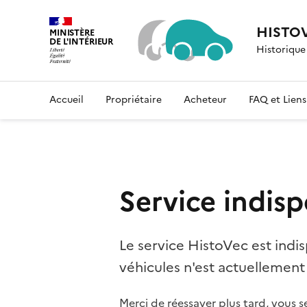
HISTO
MINISTÈRE
DE L'INTÉRIEUR
Historique
Liberté, Égalité, Fraternité
Accueil
Propriétaire
Acheteur
FAQ et Liens 
Service indisp
Le service HistoVec est indis
véhicules n'est actuellement
Merci de réessayer plus tard, vous s