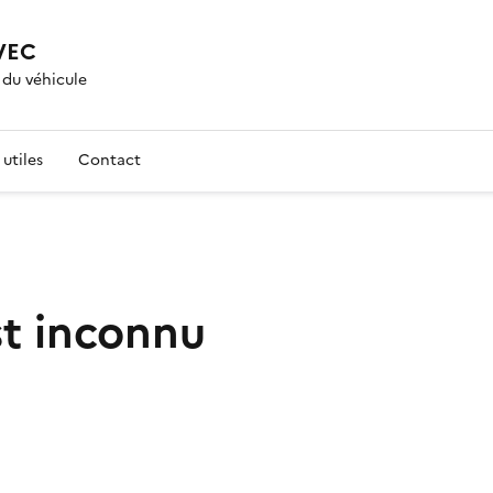
VEC
 du véhicule
utiles
Contact
st inconnu