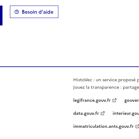
Besoin d'aide
HistoVec : un service proposé pa
Jouez la transparence : partage
legifrance.gouv.fr
gouver
data.gouv.fr
interieur.gou
immatriculation.ants.gouv.fr